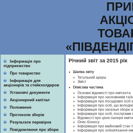
ПРИ
АКЦІ
ТОВА
«ПІВДЕНД
Річний звіт за 2015 рік
Інформація про
підприємство
Шапка звіту
Про товариство
Титульний аркуш
Інформація для
Зміст
акціонерів та стейкхолдеров
Описова частина
Установчі документи
Основні відомості про емітента
Інформація про засновників та/а
Акціонерний капітал
Інформація про посадових осіб 
Інформація про осіб, що володію
Положення
Інформація про загальні збори а
Інформація про осіб, послугами 
Протоколи зборів
Відомості про цінні папери еміт
Опис бізнесу
Результати перевірок
Інформація про майновий стан т
Повідомлення про збори
Інформація про зобов'язання ем