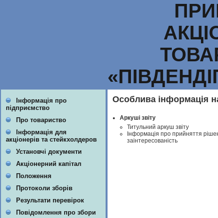
ПРИ
АКЦІ
ТОВА
«ПІВДЕНД
Особлива інформація на
Інформація про
підприємство
Аркуші звіту
Про товариство
Титульний аркуш звіту
Інформація для
Інформація про прийняття рішен
акціонерів та стейкхолдеров
заінтересованість
Установчі документи
Акціонерний капітал
Положення
Протоколи зборів
Результати перевірок
Повідомлення про збори