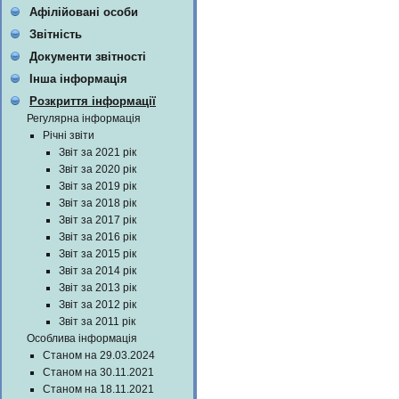
Афілійовані особи
Звітність
Документи звітності
Інша інформація
Розкриття інформації
Регулярна інформація
Річні звіти
Звіт за 2021 рік
Звіт за 2020 рік
Звіт за 2019 рік
Звіт за 2018 рік
Звіт за 2017 рік
Звіт за 2016 рік
Звіт за 2015 рік
Звіт за 2014 рік
Звіт за 2013 рік
Звіт за 2012 рік
Звіт за 2011 рік
Особлива інформація
Станом на 29.03.2024
Станом на 30.11.2021
Станом на 18.11.2021