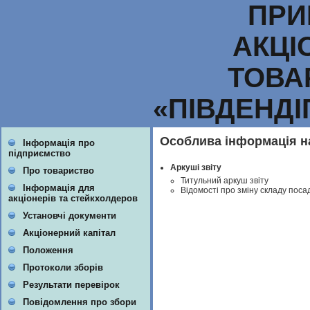
ПРИ
АКЦІ
ТОВА
«ПІВДЕНД
Особлива інформація на
Інформація про
підприємство
Аркуші звіту
Про товариство
Титульний аркуш звіту
Інформація для
Відомості про зміну складу поса
акціонерів та стейкхолдеров
Установчі документи
Акціонерний капітал
Положення
Протоколи зборів
Результати перевірок
Повідомлення про збори