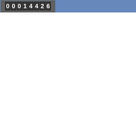
0
0
0
1
4
4
2
6