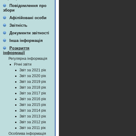
Повідомлення про
збори
Афілійовані особи
Звітність
Документи звітності
Інша інформація
Розкриття
інформації
Регулярна інформація
Річні звіти
Звіт за 2021 рік
Звіт за 2020 рік
Звіт за 2019 рік
Звіт за 2018 рік
Звіт за 2017 рік
Звіт за 2016 рік
Звіт за 2015 рік
Звіт за 2014 рік
Звіт за 2013 рік
Звіт за 2012 рік
Звіт за 2011 рік
Особлива інформація