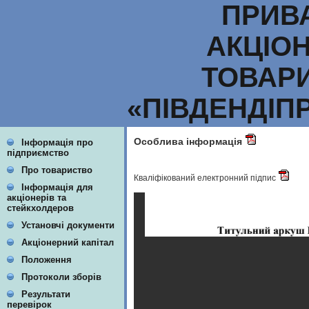
ПРИВ
АКЦІО
ТОВАР
«ПІВДЕНДІП
Особлива інформація
Інформація про
підприємство
Про товариство
Кваліфікований електронний підпис
Інформація для
акціонерів та
стейкхолдеров
Установчі документи
Акціонерний капітал
Положення
Протоколи зборів
Результати
перевірок