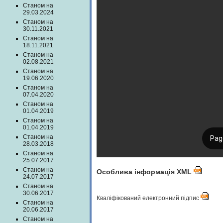
Станом на
29.03.2024
Станом на
30.11.2021
Станом на
18.11.2021
Станом на
02.08.2021
Станом на
19.06.2020
Станом на
07.04.2020
Станом на
01.04.2019
Станом на
01.04.2019
Станом на
28.03.2018
Станом на
25.07.2017
Станом на
Особлива інформація XML
24.07.2017
Станом на
30.06.2017
Кваліфікований електронний підпис
Станом на
20.06.2017
Станом на