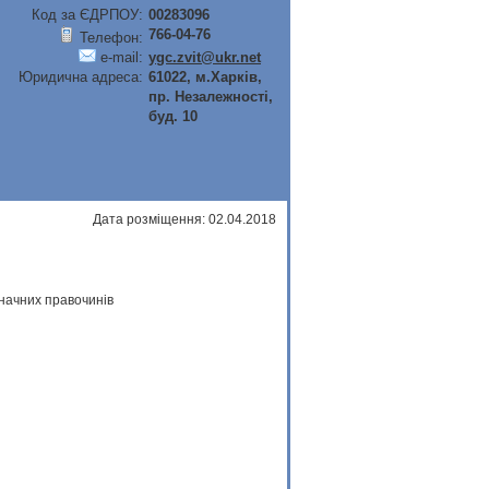
Код за ЄДРПОУ:
00283096
766-04-76
Телефон:
e-mail:
ygc.zvit@ukr.net
Юридична адреса:
61022, м.Харків,
пр. Незалежності,
буд. 10
Дата розміщення: 02.04.2018
начних правочинів