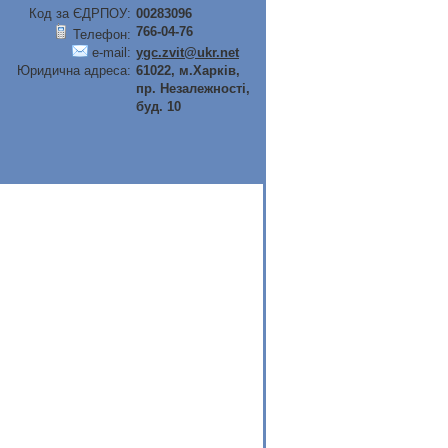
Код за ЄДРПОУ:
00283096
766-04-76
Телефон:
e-mail:
ygc.zvit@ukr.net
Юридична адреса:
61022, м.Харків,
пр. Незалежності,
буд. 10