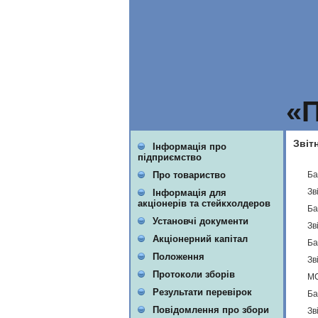
«
Звіт
Інформація про
підприємство
Ба
Про товариство
Зв
Інформація для
акціонерів та стейкхолдеров
Ба
Установчі документи
Зв
Акціонерний капітал
Ба
Положення
Зв
Протоколи зборів
МС
Результати перевірок
Ба
Повідомлення про збори
Зв