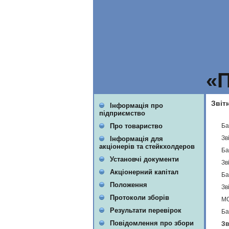
«
Звіт
Інформація про
підприємство
Ба
Про товариство
Зв
Інформація для
акціонерів та стейкхолдеров
Ба
Установчі документи
Зв
Акціонерний капітал
Ба
Положення
Зв
Протоколи зборів
МС
Результати перевірок
Ба
Повідомлення про збори
Зв