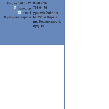
Код за ЄДРПОУ:
00283096
766-04-76
Телефон:
e-mail:
ygc.zvit@ukr.net
Юридична адреса:
61022, м.Харків,
пр. Незалежності,
буд. 10