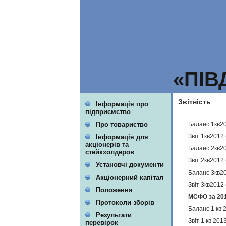
«ПІВ
Звітність
Інформація про
підприємство
Баланс 1кв2
Про товариство
Звіт 1кв2012
Інформація для
акціонерів та
Баланс 2кв2
стейкхолдеров
Звіт 2кв2012
Установчі документи
Баланс 3кв2
Акціонерний капітал
Звіт 3кв2012
Положення
МСФО за 201
Протоколи зборів
Баланс 1 кв 
Результати
Звіт 1 кв 20
перевірок