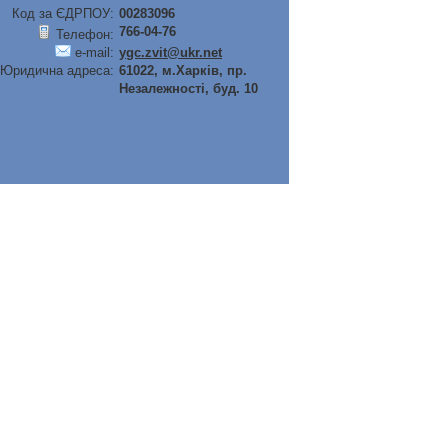
Код за ЄДРПОУ:
00283096
766-04-76
Телефон:
e-mail:
ygc.zvit@ukr.net
Юридична адреса:
61022, м.Харків, пр.
Незалежності, буд. 10