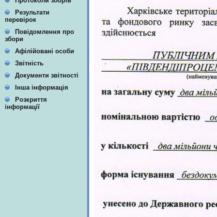
Протоколи зборів
Результати
перевірок
Повідомлення про
збори
Афілійовані особи
Звітність
Документи звітності
Інша інформація
Розкриття
інформації