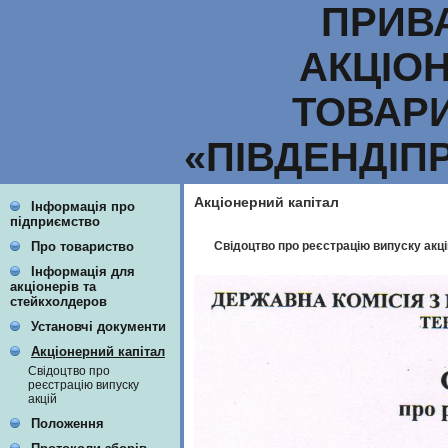
ПРИВ
АКЦІО
ТОВАР
«ПІВДЕНДІП
Акціонерний капітал
Інформація про
підприємство
Свідоцтво про реєстрацію випуску акці
Про товариство
Інформація для
акціонерів та
стейкхолдеров
Установчі документи
Акціонерний капітал
Свідоцтво про
реєстрацію випуску
акцій
Положення